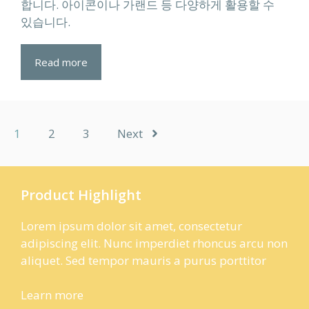
합니다. 아이콘이나 가랜드 등 다양하게 활용할 수
있습니다.
Read more
1
2
3
Next
Product Highlight
Lorem ipsum dolor sit amet, consectetur
adipiscing elit. Nunc imperdiet rhoncus arcu non
aliquet. Sed tempor mauris a purus porttitor
Learn more