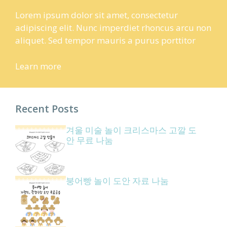
Lorem ipsum dolor sit amet, consectetur
adipiscing elit. Nunc imperdiet rhoncus arcu non
aliquet. Sed tempor mauris a purus porttitor
Learn more
Recent Posts
겨울 미술 놀이 크리스마스 고깔 도
안 무료 나눔
붕어빵 놀이 도안 자료 나눔