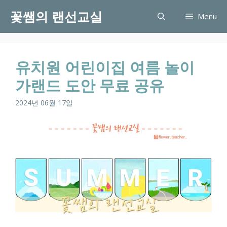
Skip
꽃쌤의 랜선교실
Menu
to
content
유치원 어린이집 여름 놀이
가랜드 도안 무료 공유
2024년 06월 17일