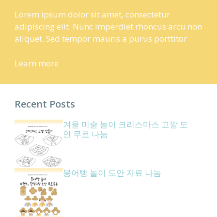
Lorem ipsum dolor sit amet, consectetur
adipiscing elit. Nunc imperdiet rhoncus arcu non
aliquet. Sed tempor mauris a purus porttitor
Learn more
Recent Posts
겨울 미술 놀이 크리스마스 고깔 도
안 무료 나눔
붕어빵 놀이 도안 자료 나눔